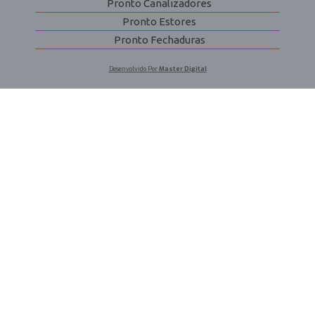
Pronto Canalizadores
Pronto Estores
Pronto Fechaduras
Desenvolvido Por
Master Digital