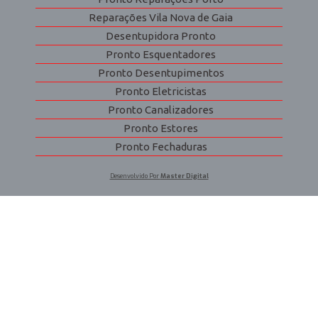
Reparações Vila Nova de Gaia
Desentupidora Pronto
Pronto Esquentadores
Pronto Desentupimentos
Pronto Eletricistas
Pronto Canalizadores
Pronto Estores
Pronto Fechaduras
Desenvolvido Por
Master Digital