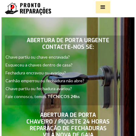
E
ABERTURA DE PORTA URGENTE
CONTACTE-NOS SE:
Chave partiu ou chave encravada?
Esqueceu a chaves dentro de casa?
Fechadura encravou ou avariou?
Canhão emperrou ou fechadura não abre?
Chave partiu ou fechadura avariou?
Fale connosco, temos
TÉCNICOS 24hs
Slide 2 of 2.
ABERTURA DE PORTA
CHAVEIRO / PIQUETE 24 HORAS
REPARAÇÃO DE FECHADURAS
VILA NOVA DE GAIA